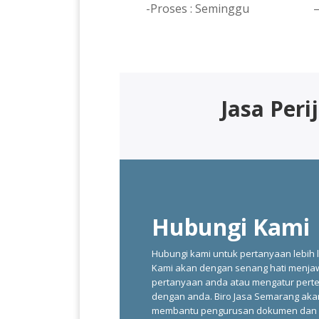
-Proses : Seminggu
–
Jasa Per
Hubungi Kami
Hubungi kami untuk pertanyaan lebih l
Kami akan dengan senang hati menja
pertanyaan anda atau mengatur per
dengan anda. Biro Jasa Semarang aka
membantu pengurusan dokumen dan