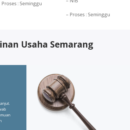
– NIB
 Proses : Seminggu
– Proses : Seminggu
ijinan Usaha Semarang
anjut.
wab
temuan
n