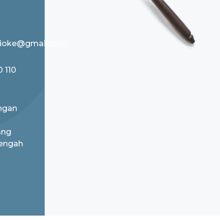
ioke@gmail.com
 110
ngan
ang
engah