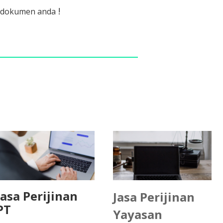
!
r dokumen anda
Jasa Perijinan
Jasa Perijinan
PT
Yayasan