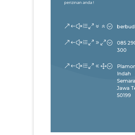
perizinan anda !
&#xe076;
berbud
&#xe090;
085 290
300
&#xe081;
Plamo
Indah
Semar
Jawa T
50199